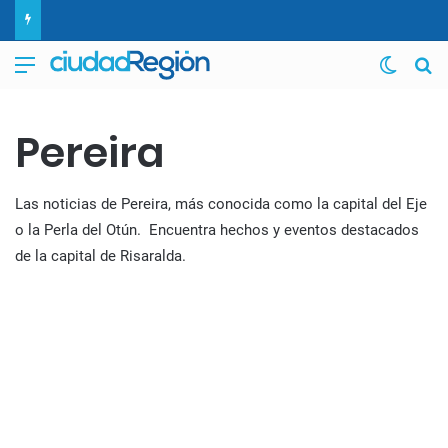
Menú
Switch
B
Pereira
Las noticias de Pereira, más conocida como la capital del Eje
o la Perla del Otún. Encuentra hechos y eventos destacados
de la capital de Risaralda.
PTAR de Pereira entra en fase
clave: ajustan pliegos y se
alista licitación de millonario
proyecto