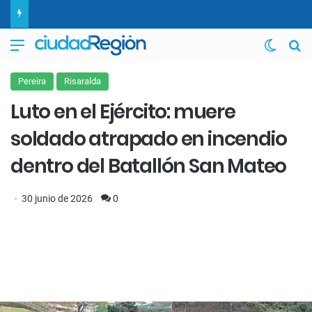
Menú
Switch
B
Pereira
Risaralda
Luto en el Ejército: muere
soldado atrapado en incendio
dentro del Batallón San Mateo
30 junio de 2026
0