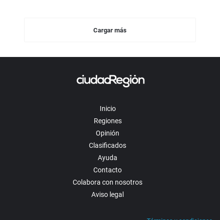
un
motel
de
Cargar más
Armenia
y
confesó
Inicio
Regiones
Opinión
Clasificados
Ayuda
Contacto
Colabora con nosotros
Aviso legal