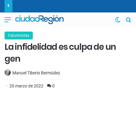
Menú
Switch
B
Columnistas
La infidelidad es culpa de un
gen
Manuel Tiberio Bermúdez
20 marzo de 2022
0