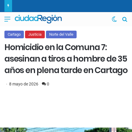
Menú
Switch
B
Cartago
Justicia
Norte del Valle
Homicidio en la Comuna 7:
asesinan a tiros a hombre de 35
años en plena tarde en Cartago
8 mayo de 2026
0