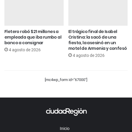
Fletero robó $21 millones a
El trágico final de Isabel
empleada que iba rumbo al
Cristina: la sacó de una
banco a consignar
fiesta, la asesinó en un
motel de Armenia y confesó
4 agosto de 2026
4 agosto de 2026
[mc4wp_form id="67000"]
Inicio