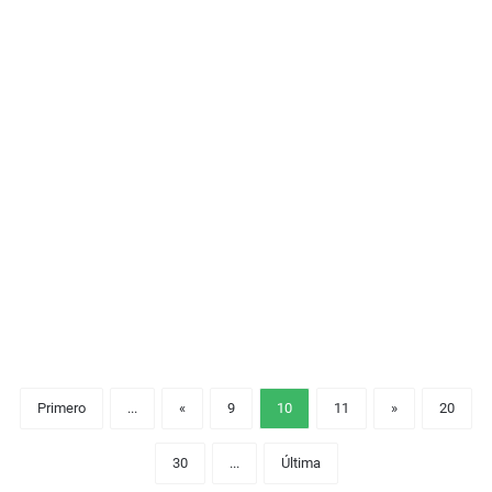
Primero
...
«
9
10
11
»
20
30
...
Última