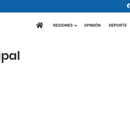
INICIO
REGIONES
OPINIÓN
DEPORTE
ipal
Política
Elegido el nuevo Personero
de la ciudad de Cartago
11 enero de 2020