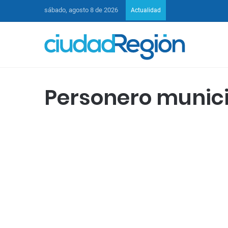
sábado, agosto 8 de 2026
Actualidad
Personero munic
Cartago
Cartago y Obando, entre
los municipios en riesgo
para elegir Personero:
Procuraduría
24 octubre de 2023