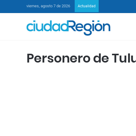
viernes, agosto 7 de 2026
Actualidad
Personero de Tul
Valle del Cauca
Atentan contra el
personero de Tuluá:
Denuncian falta de
protección tras ataque
21 septiembre de 2024