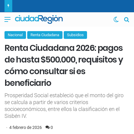
Menú
Switch
B
Nacional
Renta Ciudadana
Subsidios
Renta Ciudadana 2026: pagos
de hasta $500.000, requisitos y
cómo consultar si es
beneficiario
Prosperidad Social estableció que el monto del giro
se calcula a partir de varios criterios
socioeconómicos, entre ellos la clasificación en el
Sisbén IV.
4 febrero de 2026
0