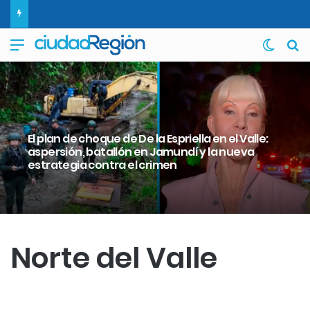
Menú
Switch
B
El plan de choque de De la Espriella en el Valle:
aspersión, batallón en Jamundí y la nueva
estrategia contra el crimen
Norte del Valle