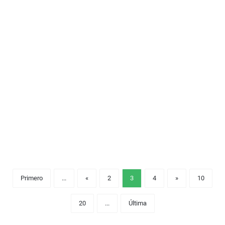
Primero
...
«
2
3
4
»
10
20
...
Última