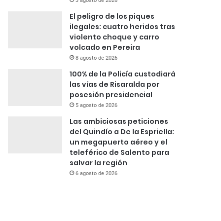
3 agosto de 2026
El peligro de los piques
ilegales: cuatro heridos tras
violento choque y carro
volcado en Pereira
8 agosto de 2026
100% de la Policía custodiará
las vías de Risaralda por
posesión presidencial
5 agosto de 2026
Las ambiciosas peticiones
del Quindío a De la Espriella:
un megapuerto aéreo y el
teleférico de Salento para
salvar la región
6 agosto de 2026