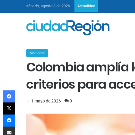
sábado, agosto 8 de 2026
Actualidad
Nacional
Colombia amplía l
criterios para acc
Facebook
1 mayo de 2026
0
X
Messenger
Compartir por Email