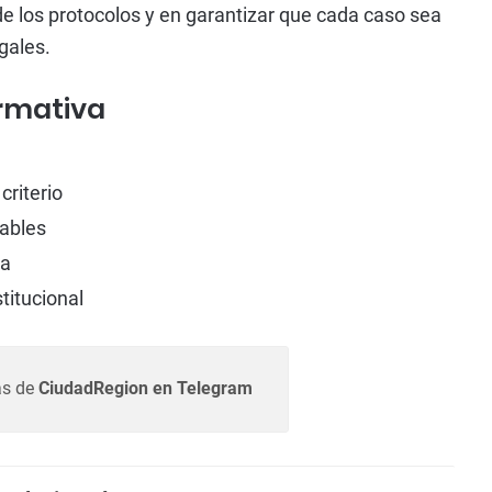
 de los protocolos y en garantizar que cada caso sea
gales.
ormativa
criterio
rables
ca
titucional
as de
CiudadRegion en Telegram