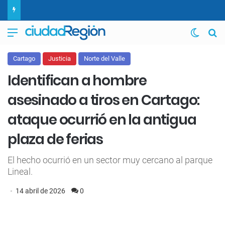
Menú
Switch
B
Cartago
Justicia
Norte del Valle
Identifican a hombre
asesinado a tiros en Cartago:
ataque ocurrió en la antigua
plaza de ferias
El hecho ocurrió en un sector muy cercano al parque
Lineal.
14 abril de 2026
0