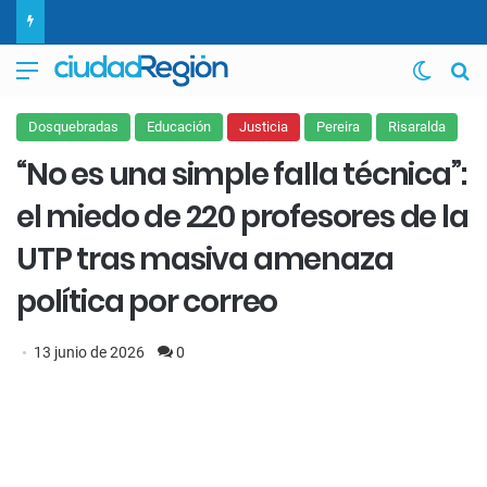
Menú
Switch
B
Dosquebradas
Educación
Justicia
Pereira
Risaralda
“No es una simple falla técnica”:
el miedo de 220 profesores de la
UTP tras masiva amenaza
política por correo
13 junio de 2026
0