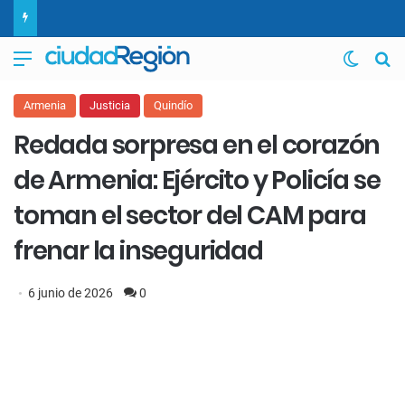
Menú
Switch
B
Armenia
Justicia
Quindío
Redada sorpresa en el corazón
de Armenia: Ejército y Policía se
toman el sector del CAM para
frenar la inseguridad
6 junio de 2026
0