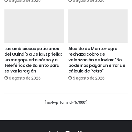
6 agosto de 2026
6 agosto de 2026
Las ambiciosas peticiones
Alcalde de Montenegro
del Quindío a De la Espriella:
rechaza cobro de
un megapuerto aéreo y el
valorización de Invías: “No
teleférico de Salento para
podemos pagar un error de
salvar la región
cálculo de Petro”
6 agosto de 2026
5 agosto de 2026
[mc4wp_form id="67000"]