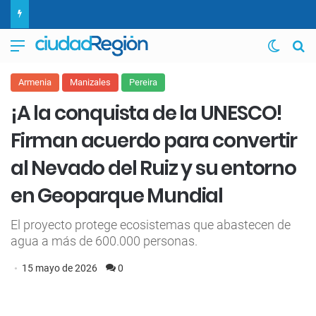
Menú
Switch
B
Armenia
Manizales
Pereira
¡A la conquista de la UNESCO!
Firman acuerdo para convertir
al Nevado del Ruiz y su entorno
en Geoparque Mundial
El proyecto protege ecosistemas que abastecen de
agua a más de 600.000 personas.
15 mayo de 2026
0