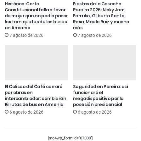
Histórico: Corte
Fiestas de la Cosecha
Constitucional falla a favor
Pereira 2026: Nicky Jam,
de mujer que no podía pasar
Farruko, Gilberto Santa
los torniquetes de los buses
Rosa, Maelo Ruiz y mucho
en Armenia
más
7 agosto de 2026
7 agosto de 2026
El Coliseo del Café cerrará
Seguridad en Pereira: así
por obras en
funcionará el
intercambiador: cambiarán
megadispositivo por la
16 rutas de bus en Armenia
posesión presidencial
6 agosto de 2026
6 agosto de 2026
[mc4wp_form id="67000"]