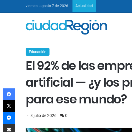
viernes, agosto 7 de 2026
Actualidad
Educación
El 92% de las empr
artificial — ¿y los
Facebook
para ese mundo?
X
Messenger
8 julio de 2026
0
Compartir por Email