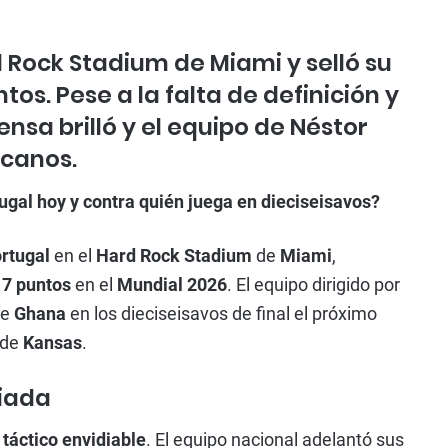
 Rock Stadium de Miami y selló su
tos. Pese a la falta de definición y
fensa brilló y el equipo de Néstor
icanos.
gal hoy y contra quién juega en dieciseisavos?
rtugal
en el
Hard Rock Stadium
de
Miami
,
n
7 puntos
en el
Mundial 2026
. El equipo dirigido por
de
Ghana
en los dieciseisavos de final el próximo
 de
Kansas
.
viada
 táctico envidiable
. El equipo nacional adelantó sus