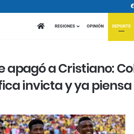
INICIO
REGIONES
OPINIÓN
DEPORTE
que apagó a Cristiano: 
ifica invicta y ya piens