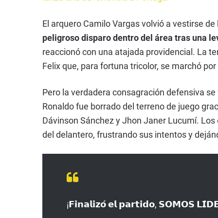
El arquero Camilo Vargas volvió a vestirse d
peligroso disparo dentro del área tras una l
reaccionó con una atajada providencial. La 
Felix que, para fortuna tricolor, se marchó po
Pero la verdadera consagración defensiva se v
Ronaldo fue borrado del terreno de juego graci
Dávinson Sánchez y Jhon Janer Lucumí. Los 
del delantero, frustrando sus intentos y dejánd
¡𝗙𝗶𝗻𝗮𝗹𝗶𝘇𝗼́ 𝗲𝗹 𝗽𝗮𝗿𝘁𝗶𝗱𝗼, 𝗦𝗢𝗠𝗢𝗦 𝗟𝗜́